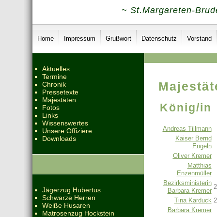
~ St.Margareten-Brude
Home
Impressum
Grußwort
Datenschutz
Vorstand
Aktuelles
Termine
Majestät
Chronik
Pressetexte
Majestäten
König/in
Fotos
Links
Wissenswertes
Andreas Tillmann
Unsere Offiziere
Kaiser Bernd
Downloads
Engeln
Oliver Kremer
Matthias
Enzenmüller
Bezirksministerin
2
Jägerzug Hubertus
Barbara Kremer
Schwarze Herren
Tina Karduck
2
Weiße Husaren
Barbara Kremer
Matrosenzug Hockstein