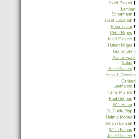
Josef Paquet
†
Lambert
Schürmann
†
Josef Lützerath
†
Peter Esser
†
Peter Nilges
†
Josef Giesers
†
Hubert Nilges
†
Günter Stein
Pastor Franz
Schul
†
Peter Giesers
†
Hans J. Gessing
Gerhard
Laumanns
†
Heinz Müllers
†
Paul Büttgen
†
Willi Esser
†
Dr. Guido Zipp
†
Helmut Mones
†
Johann Lenzen
†
Willi Thomas
†
Josef Giesers
†