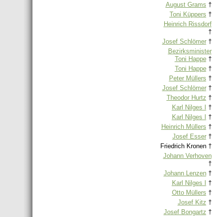
August Grams
†
Toni Küppers
†
Heinrich Rissdorf
†
Josef Schlömer
†
Bezirksminister
Toni Happe
†
Toni Happe
†
Peter Müllers
†
Josef Schlömer
†
Theodor Hurtz
†
Karl Nilges I
†
Karl Nilges I
†
Heinrich Müllers
†
Josef Esser
†
Friedrich Kronen †
Johann Verhoven
†
Johann Lenzen
†
Karl Nilges I
†
Otto Müllers
†
Josef Kitz
†
Josef Bongartz
†