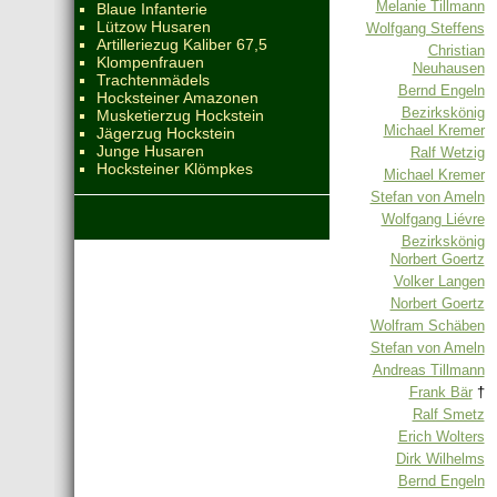
Melanie Tillmann
Blaue Infanterie
Lützow Husaren
Wolfgang Steffens
Artilleriezug Kaliber 67,5
Christian
Klompenfrauen
Neuhausen
Trachtenmädels
Bernd Engeln
Hocksteiner Amazonen
Bezirkskönig
Musketierzug Hockstein
Michael Kremer
Jägerzug Hockstein
Junge Husaren
Ralf Wetzig
Hocksteiner Klömpkes
Michael Kremer
Stefan von Ameln
Wolfgang Liévre
Bezirkskönig
Norbert Goertz
Volker Langen
Norbert Goertz
Wolfram Schäben
Stefan von Ameln
Andreas Tillmann
Frank Bär
†
Ralf Smetz
Erich Wolters
Dirk Wilhelms
Bernd Engeln